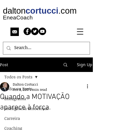
dalton
cortucci
.com
EneaCoach
Post
Sign Up
Todos os Posts
Dalton Cortucci
Todos os Posts
Feb 8, 2017
1 min read
Quando a MOTIVAÇÃO
Eneagrama
aparece à força.
Inteligência Emocional
Carreira
Coaching