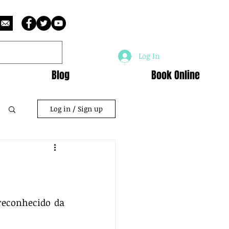
Log In
Blog
Book Online
Log in / Sign up
econhecido da 