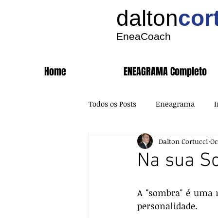
dalton
cor
EneaCoach
Home
ENEAGRAMA Completo
Todos os Posts
Eneagrama
I
Dalton Cortucci
Oc
Inteligência Emocional
Na sua So
A "sombra" é uma 
personalidade. 