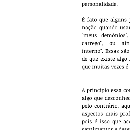
personalidade.
É fato que alguns 
noção quando usam
"meus demônios",
carrego", ou ain
interno". Essas sã
de que existe algo
que muitas vezes é
A princípio essa c
algo que desconhe
pelo contrário, aq
aspectos mais prof
pois é isso que a
sentimentos e desej