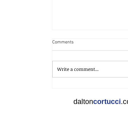
Comments
Write a comment...
"É muito bom pra ser verdade"
dalton
cortucci
.