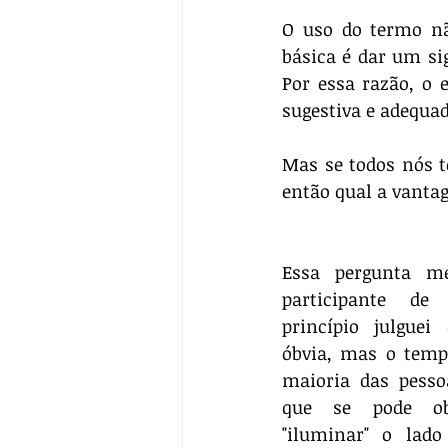
O uso do termo não
básica é dar um sig
Por essa razão, o
sugestiva e adequad
Mas se todos nós t
então qual a vanta
Essa pergunta me
participante de
princípio julguei
óbvia, mas o temp
maioria das pesso
que se pode ob
"iluminar" o lado