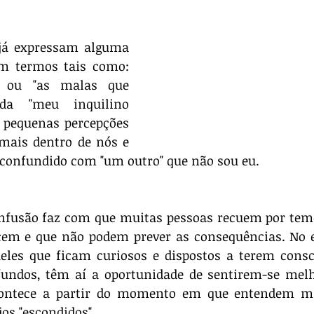
já expressam alguma 
 termos tais como: 
 ou "as malas que 
da "meu inquilino 
o pequenas percepções 
 mais dentro de nós e 
 confundido com "um outro" que não sou eu. 
onfusão faz com que muitas pessoas recuem por tem
cem e que não podem prever as consequências. No e
ueles que ficam curiosos e dispostos a terem consc
undos, têm aí a oportunidade de sentirem-se melho
contece a partir do momento em que entendem ma
os "escondidos".