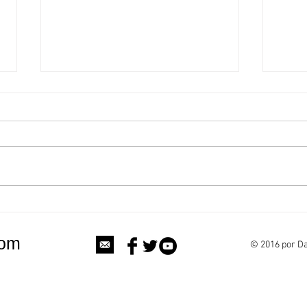
Você pensa que fala sozinho,
ENEA
mas não está sozinho.
banal
com
© 2016 por Da