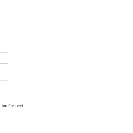
GRAMA, o perigo da
ização.
lton Cortucci.